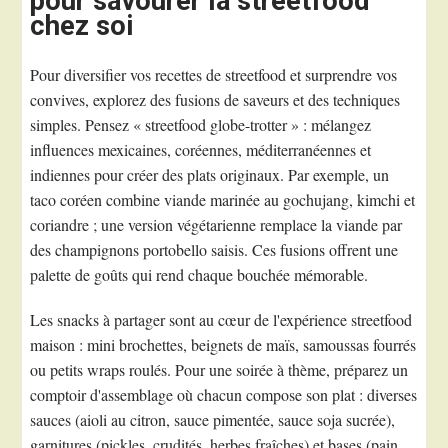
pour savourer la streetfood
chez soi
Pour diversifier vos recettes de streetfood et surprendre vos
convives, explorez des fusions de saveurs et des techniques
simples. Pensez « streetfood globe-trotter » : mélangez
influences mexicaines, coréennes, méditerranéennes et
indiennes pour créer des plats originaux. Par exemple, un
taco coréen combine viande marinée au gochujang, kimchi et
coriandre ; une version végétarienne remplace la viande par
des champignons portobello saisis. Ces fusions offrent une
palette de goûts qui rend chaque bouchée mémorable.
Les snacks à partager sont au cœur de l'expérience streetfood
maison : mini brochettes, beignets de maïs, samoussas fourrés
ou petits wraps roulés. Pour une soirée à thème, préparez un
comptoir d'assemblage où chacun compose son plat : diverses
sauces (aioli au citron, sauce pimentée, sauce soja sucrée),
garnitures (pickles, crudités, herbes fraîches) et bases (pain,