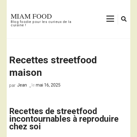
Aller
au
MIAM FOOD
contenu
Blog foodie pour les curieux de la
cuisine !
(Pressez
Entrée)
Recettes streetfood
maison
Jean
le
mai 16, 2025
par
Recettes de streetfood
incontournables à reproduire
chez soi