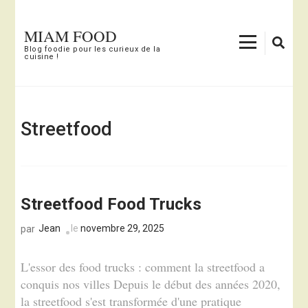
Aller
au
MIAM FOOD
contenu
Blog foodie pour les curieux de la
cuisine !
(Pressez
Entrée)
Streetfood
Streetfood Food Trucks
Jean
le
novembre 29, 2025
par
L'essor des food trucks : comment la streetfood a
conquis nos villes Depuis le début des années 2020,
la streetfood s'est transformée d'une pratique