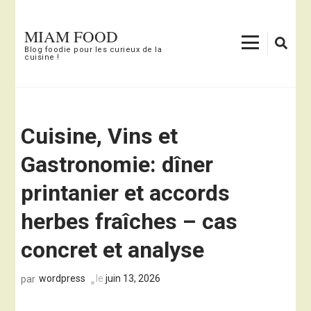
Aller
au
MIAM FOOD
contenu
Blog foodie pour les curieux de la
cuisine !
(Pressez
Entrée)
Cuisine, Vins et
Gastronomie: dîner
printanier et accords
herbes fraîches – cas
concret et analyse
wordpress
le
juin 13, 2026
par