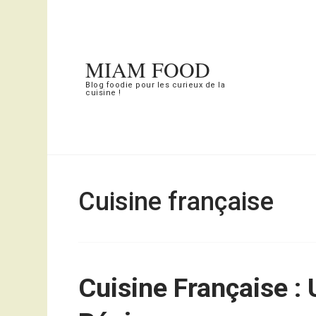
Aller
au
contenu
MIAM FOOD
(Pressez
Blog foodie pour les curieux de la
cuisine !
Entrée)
Cuisine française
Cuisine Française :