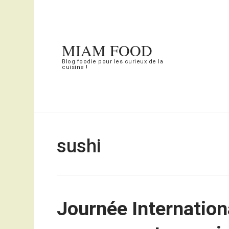
Aller
au
contenu
MIAM FOOD
(Pressez
Blog foodie pour les curieux de la
cuisine !
Entrée)
sushi
Journée Internation