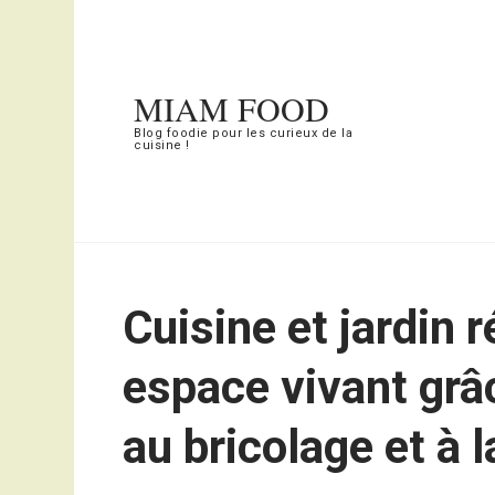
Aller
au
contenu
MIAM FOOD
(Pressez
Blog foodie pour les curieux de la
cuisine !
Entrée)
Cuisine et jardin 
espace vivant grâ
au bricolage et à 