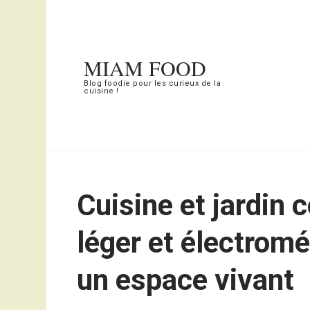
Aller
au
contenu
MIAM FOOD
(Pressez
Blog foodie pour les curieux de la
cuisine !
Entrée)
Cuisine et jardin 
léger et électrom
un espace vivant